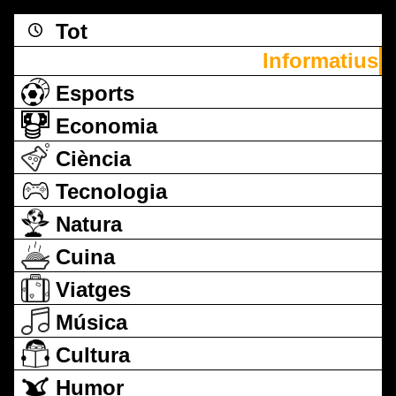
Tot
Informatius
Esports
Economia
Ciència
Tecnologia
Natura
Cuina
Viatges
Música
Cultura
Humor