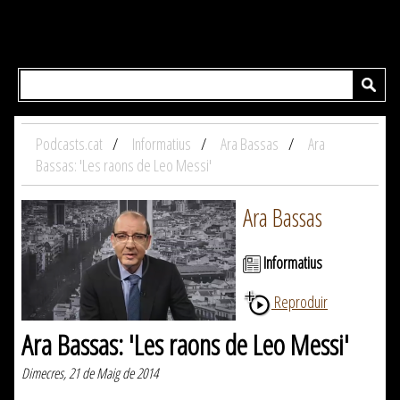
Podcasts.cat
Informatius
Ara Bassas
Ara
Bassas: 'Les raons de Leo Messi'
Ara Bassas
Informatius
Reproduir
Ara Bassas: 'Les raons de Leo Messi'
Dimecres, 21 de Maig de 2014