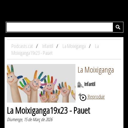
Podcasts.cat
Infantil
La Moixiganga
La
Moixiganga19x23 - Pauet
La Moixiganga
Infantil
Reproduir
La Moixiganga19x23 - Pauet
Diumenge, 15 de Març de 2026