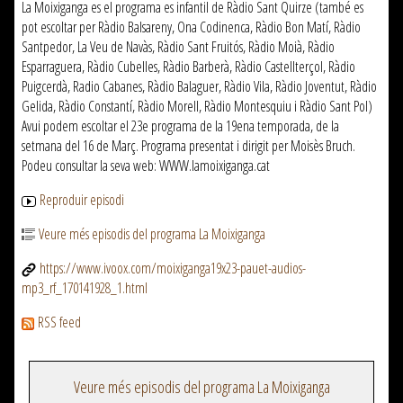
La Moixiganga es el programa es infantil de Ràdio Sant Quirze (també es
pot escoltar per Ràdio Balsareny, Ona Codinenca, Ràdio Bon Matí, Ràdio
Santpedor, La Veu de Navàs, Ràdio Sant Fruitós, Ràdio Moià, Ràdio
Esparraguera, Ràdio Cubelles, Ràdio Barberà, Ràdio Castellterçol, Ràdio
Puigcerdà, Radio Cabanes, Ràdio Balaguer, Ràdio Vila, Ràdio Joventut, Ràdio
Gelida, Ràdio Constantí, Ràdio Morell, Ràdio Montesquiu i Ràdio Sant Pol)
Avui podem escoltar el 23e programa de la 19ena temporada, de la
setmana del 16 de Març. Programa presentat i dirigit per Moisès Bruch.
Podeu consultar la seva web: WWW.lamoixiganga.cat
Reproduir episodi
Veure més episodis del programa La Moixiganga
https://www.ivoox.com/moixiganga19x23-pauet-audios-
mp3_rf_170141928_1.html
RSS feed
Veure més episodis del programa La Moixiganga