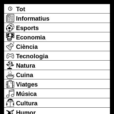
Tot
Informatius
Esports
Economia
Ciència
Tecnologia
Natura
Cuina
Viatges
Música
Cultura
Humor