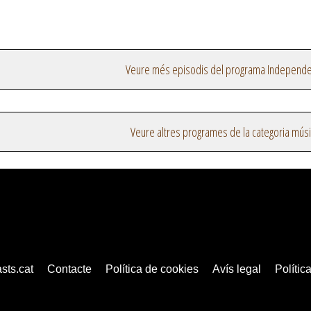
Veure més episodis del programa Independe
Veure altres programes de la categoria mús
sts.cat
Contacte
Política de cookies
Avís legal
Política