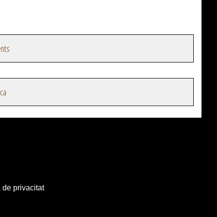
nts
ica
 de privacitat