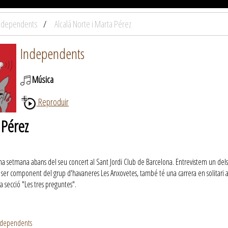
ndependents
Alcalá Norte i Marta Pérez
Independents
Música
Reproduir
 Pérez
una setmana abans del seu concert al Sant Jordi Club de Barcelona. Entrevistem un dels
ser component del grup d'havaneres Les Anxovetes, també té una carrera en solitari am
a secció "Les tres preguntes".
ndependents