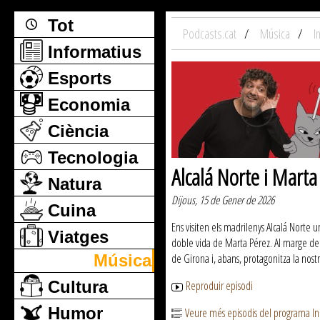
Tot
Podcasts.cat
Música
I
Informatius
Esports
Economia
Ciència
Tecnologia
Alcalá Norte i Marta
Natura
Dijous, 15 de Gener de 2026
Cuina
Ens visiten els madrilenys Alcalá Norte 
Viatges
doble vida de Marta Pérez. Al marge de 
Música
de Girona i, abans, protagonitza la nostr
Cultura
Reproduir episodi
Humor
Veure més episodis del programa I