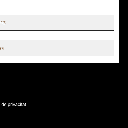
nts
ica
 de privacitat