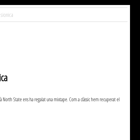
sionica
ica
à North State ens ha regalat una mixtape. Com a clàssic hem recuperat el