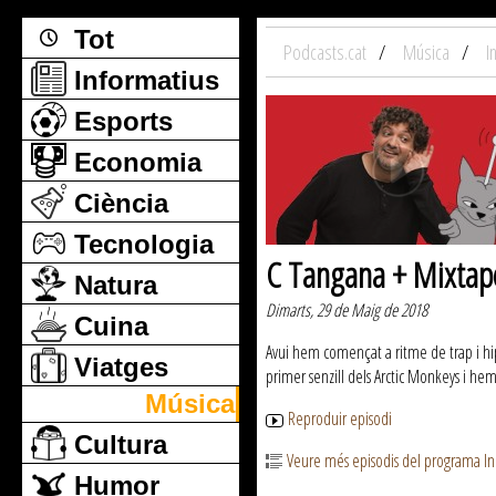
Tot
Podcasts.cat
Música
I
Informatius
Esports
Economia
Ciència
Tecnologia
C Tangana + Mixtape
Natura
Dimarts, 29 de Maig de 2018
Cuina
Avui hem començat a ritme de trap i hip
Viatges
primer senzill dels Arctic Monkeys i hem 
Música
Reproduir episodi
Cultura
Veure més episodis del programa I
Humor