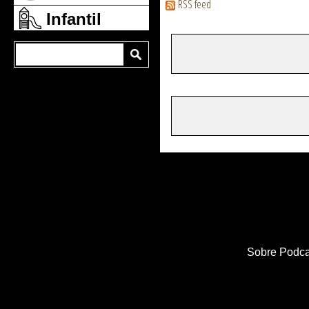
RSS feed
Infantil
Sobre Podca