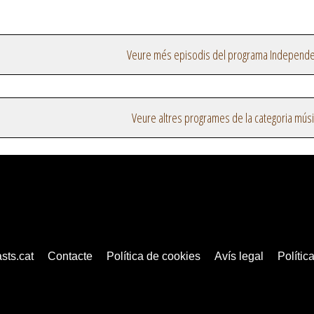
Veure més episodis del programa Independe
Veure altres programes de la categoria mús
sts.cat
Contacte
Política de cookies
Avís legal
Política