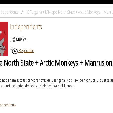
ndependents
C Tangana + Mixtape North State + Arctic Monkeys + Manru
Independents
Música
Reproduir
 North State + Arctic Monkeys + Manrusion
 hop i hem escoltat cançons noves de C Tangana, Kidd Keo i Senyor Oca. El duet catal
anunciat el cartell del festival d'electrònica de Manresa.
ndependents