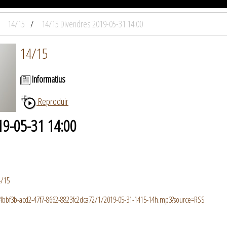
14/15
14/15 Divendres 2019-05-31 14:00
14/15
Informatius
Reproduir
19-05-31 14:00
4/15
b74bbf3b-acd2-47f7-8662-8823fc2dca72/1/2019-05-31-1415-14h.mp3?source=RSS