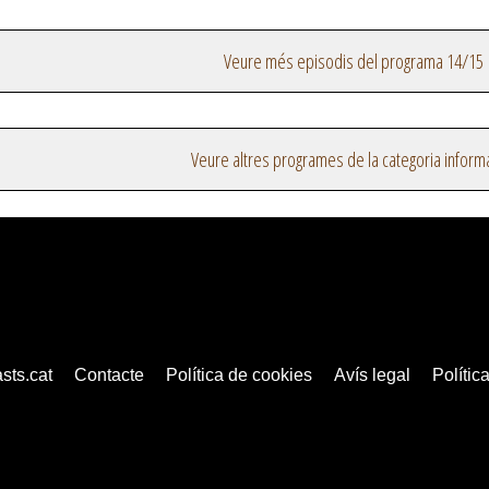
Veure més episodis del programa 14/15
Veure altres programes de la categoria inform
sts.cat
Contacte
Política de cookies
Avís legal
Política