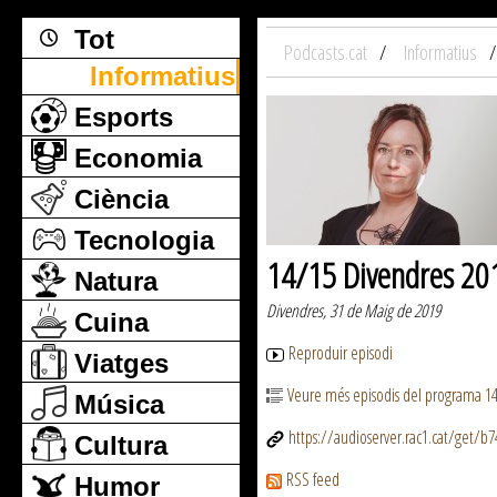
Tot
Podcasts.cat
Informatius
Informatius
Esports
Economia
Ciència
Tecnologia
14/15 Divendres 20
Natura
Divendres, 31 de Maig de 2019
Cuina
Reproduir episodi
Viatges
Veure més episodis del programa 1
Música
https://audioserver.rac1.cat/get/
Cultura
RSS feed
Humor