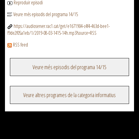
Reproduir episodi
Veure més episodis del programa 14/15
https://audioserver.rac1.cat/get/e1671904-c4f4-463d-bee1-
f9de2f05a1eb/1/2019-08-03-1415-14h.mp3?source=RSS
RSS feed
Veure més episodis del programa 14/15
Veure altres programes de la categoria informatius