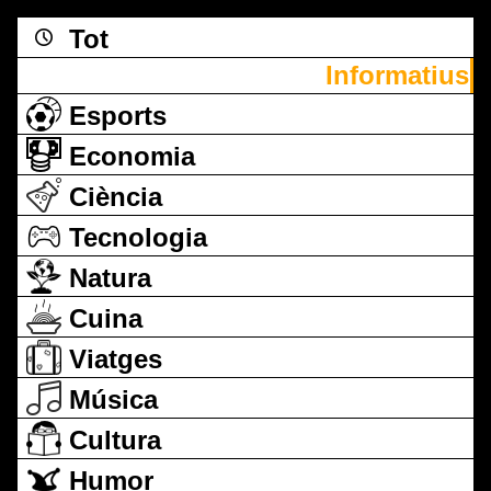
Tot
Informatius
Esports
Economia
Ciència
Tecnologia
Natura
Cuina
Viatges
Música
Cultura
Humor