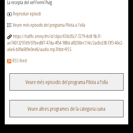
La recepta del xef Fermí Puig
Reproduir episodi
Veure més episodis del programa Pilota a l'olla
https://traffic.omny.fm/d/clips/47dc05c7-7279-4c6f-9b31-
ae74013297d9/07bed8f7-47da-4f54-908d-af0200ec114c/2ac8cd38-f3f3-46e2-
a6e6-b09a009e0ed6/audio.mp3?dist=RSS
RSS feed
Veure més episodis del programa Pilota a l'olla
Veure altres programes de la categoria cuina