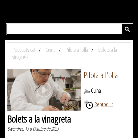
Podcasts.cat
Cuina
Pilota a l'olla
Bolets a la
vinagreta
Pilota a l'olla
Cuina
Reproduir
Bolets a la vinagreta
Divendres, 13 d'Octubre de 2023