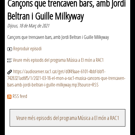
Cançons que trencaven bars, amb Jordi
Beltran i Guille Milkyway
Dijous, 18 de Març de 2021
Cançons que trencaven bars, amb Jordi Beltran i Guille Milkyway
Reproduir episodi
Veure més episodis del programa Música a El món a RAC1
https://audioserver.rac1.cat/get/d0f49aae-6101-4bbf-bbf1-
7428321ad6f5/1/2021-03-18-el-mon-a-rac1-musica-cancons-que-trencaven-
bars-amb-jordi-beltran-i-guille-milkyway.mp3?source=RSS
RSS feed
Veure més episodis del programa Música a El món a RAC1