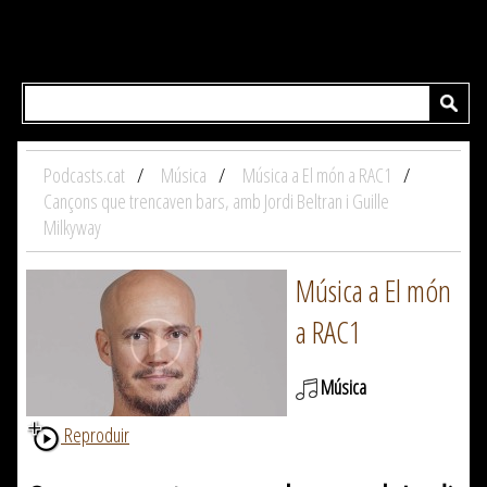
Podcasts.cat
Música
Música a El món a RAC1
Cançons que trencaven bars, amb Jordi Beltran i Guille
Milkyway
Música a El món
a RAC1
Música
Reproduir