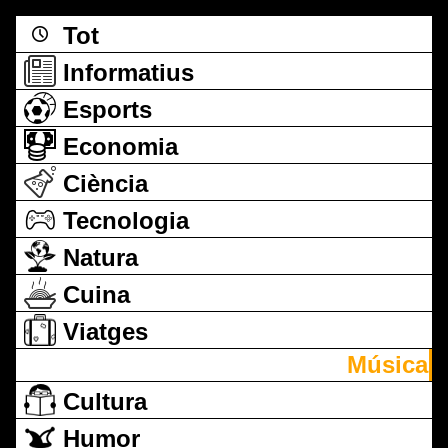
Tot
Informatius
Esports
Economia
Ciència
Tecnologia
Natura
Cuina
Viatges
Música
Cultura
Humor