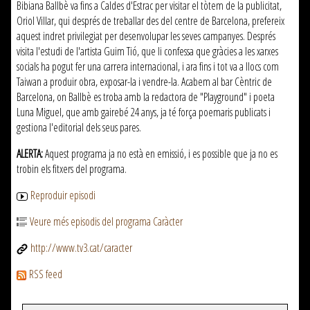
Bibiana Ballbè va fins a Caldes d'Estrac per visitar el tòtem de la publicitat,
Oriol Villar, qui després de treballar des del centre de Barcelona, prefereix
aquest indret privilegiat per desenvolupar les seves campanyes. Després
visita l'estudi de l'artista Guim Tió, que li confessa que gràcies a les xarxes
socials ha pogut fer una carrera internacional, i ara fins i tot va a llocs com
Taiwan a produir obra, exposar-la i vendre-la. Acabem al bar Cèntric de
Barcelona, on Ballbè es troba amb la redactora de "Playground" i poeta
Luna Miguel, que amb gairebé 24 anys, ja té força poemaris publicats i
gestiona l'editorial dels seus pares.
ALERTA:
Aquest programa ja no està en emissió, i es possible que ja no es
trobin els fitxers del programa.
Reproduir episodi
Veure més episodis del programa Caràcter
http://www.tv3.cat/caracter
RSS feed