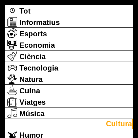
Tot
Informatius
Esports
Economia
Ciència
Tecnologia
Natura
Cuina
Viatges
Música
Cultura
Humor