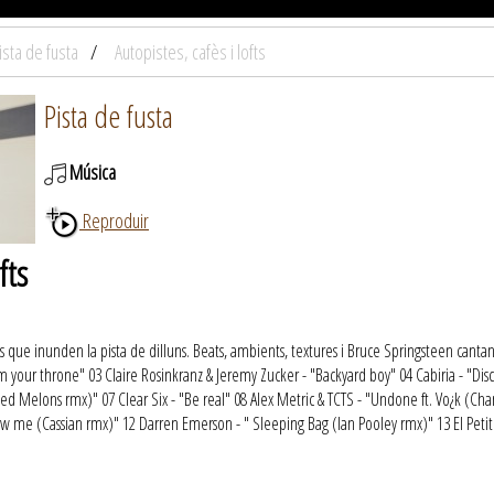
ista de fusta
Autopistes, cafès i lofts
Pista de fusta
Música
Reproduir
fts
s que inunden la pista de dilluns. Beats, ambients, textures i Bruce Springsteen cantan
 your throne" 03 Claire Rosinkranz & Jeremy Zucker - "Backyard boy" 04 Cabiria - "Disc
ed Melons rmx)" 07 Clear Six - "Be real" 08 Alex Metric & TCTS - "Undone ft. Vo¿k (Chamb
ow me (Cassian rmx)" 12 Darren Emerson - " Sleeping Bag (Ian Pooley rmx)" 13 El Petit