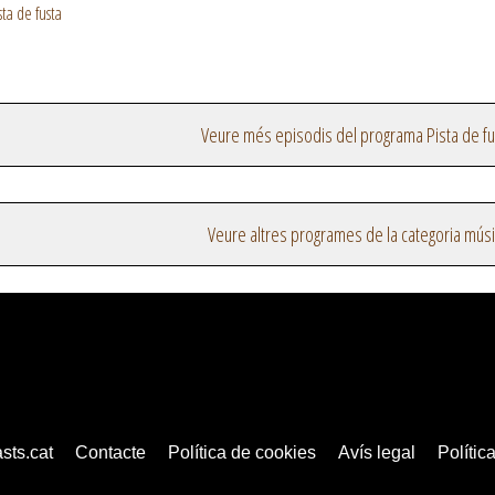
ta de fusta
Veure més episodis del programa Pista de fu
Veure altres programes de la categoria mús
sts.cat
Contacte
Política de cookies
Avís legal
Política