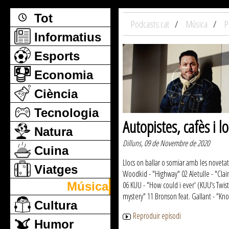
Tot
Podcasts.cat
Música
P
Informatius
Esports
Economia
Ciència
Tecnologia
Autopistes, cafès i lo
Natura
Dilluns, 09 de Novembre de 2020
Cuina
Llocs on ballar o somiar amb les novetat
Viatges
Woodkid - "Highway" 02 Aletulle - "Claim
Música
06 KUU - "How could i ever' (KUU's Twist
mystery" 11 Bronson feat. Gallant - "Kn
Cultura
Reproduir episodi
Humor