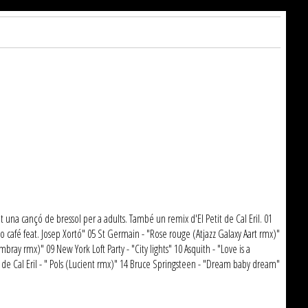
t una cançó de bressol per a adults. També un remix d'El Petit de Cal Eril. 01
o café feat. Josep Xortó" 05 St Germain - "Rose rouge (Atjazz Galaxy Aart rmx)"
ray rmx)" 09 New York Loft Party - "City lights" 10 Asquith - "Love is a
 de Cal Eril - " Pols (Lucient rmx)" 14 Bruce Springsteen - "Dream baby dream"