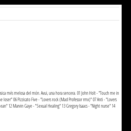
úsica més melosa del món. Avui, una hora sencera. 01 John Holt - "Touch me in
 loser" 06 Pizzicato Five - "Lovers rock (Mad Professor rmx)" 07 Anti - "Lovers
Jean" 12 Marvin Gaye - "Sexual Healing" 13 Gregory Isaacs - "Night nurse" 14