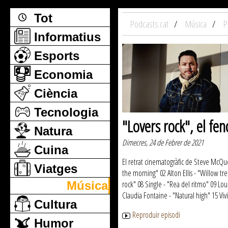
Tot
Podcasts.cat
Música
P
Informatius
Esports
Economia
Ciència
Tecnologia
"Lovers rock", el f
Natura
Dimecres, 24 de Febrer de 2021
Cuina
El retrat cinematogràfic de Steve McQu
Viatges
the morning" 02 Alton Ellis - "Willow tre
Música
rock" 08 Single - "Rea del ritmo" 09 Lo
Claudia Fontaine - "Natural high" 15 Viv
Cultura
Reproduir episodi
Humor