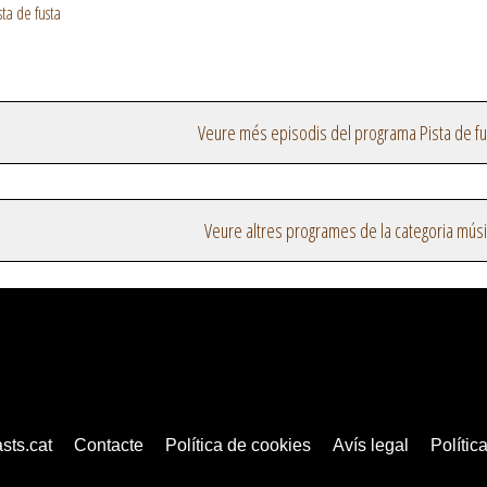
ta de fusta
Veure més episodis del programa Pista de fu
Veure altres programes de la categoria mús
sts.cat
Contacte
Política de cookies
Avís legal
Política