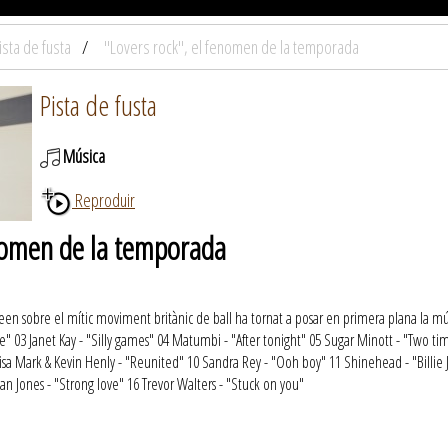
ista de fusta
"Lovers rock", el fenomen de la temporada
Pista de fusta
Música
Reproduir
enomen de la temporada
een sobre el mític moviment britànic de ball ha tornat a posar en primera plana la m
e" 03 Janet Kay - "Silly games" 04 Matumbi - "After tonight" 05 Sugar Minott - "Two time
uisa Mark & Kevin Henly - "Reunited" 10 Sandra Rey - "Ooh boy" 11 Shinehead - "Billie 
ian Jones - "Strong love" 16 Trevor Walters - "Stuck on you"