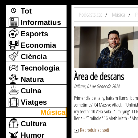
Tot
Podcasts.cat
Música
P
Informatius
Esports
Economia
Ciència
Tecnologia
Àrea de descans
Natura
Dilluns, 01 de Gener de 2024
Cuina
Primer dia de l'any, baixem llums i bpms
Viatges
sometimes" 04 Massive Attack - "Unfinis
Música
my teeth" 10 Vera Sola - "I'm lying" 11 
Berle - "Tirolirole" 16 Meth Math - "Ma
Cultura
Reproduir episodi
Humor