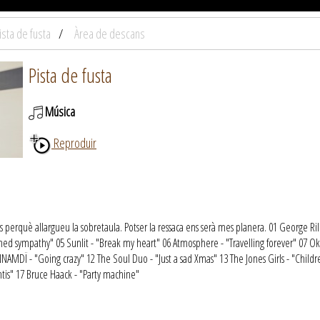
ista de fusta
Àrea de descans
Pista de fusta
Música
Reproduir
 perquè allargueu la sobretaula. Potser la ressaca ens serà mes planera. 01 George Rile
hed sympathy" 05 Sunlit - "Break my heart" 06 Atmosphere - "Travelling forever" 07 Ok
NNAMDÏ - "Going crazy" 12 The Soul Duo - "Just a sad Xmas" 13 The Jones Girls - "Childre
ntis" 17 Bruce Haack - "Party machine"