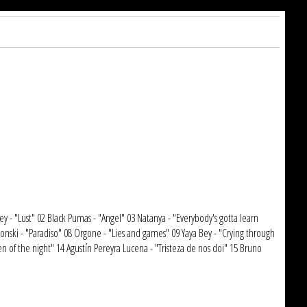
y - "Lust" 02 Black Pumas - "Angel" 03 Natanya - "Everybody's gotta learn
onski - "Paradiso" 08 Orgone - "Lies and games" 09 Yaya Bey - "Crying through
n of the night" 14 Agustín Pereyra Lucena - "Tristeza de nos doi" 15 Bruno