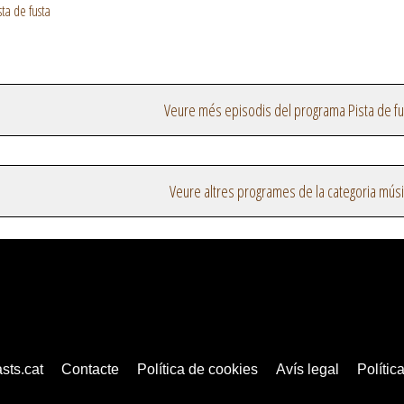
ta de fusta
Veure més episodis del programa Pista de fu
Veure altres programes de la categoria mús
sts.cat
Contacte
Política de cookies
Avís legal
Política