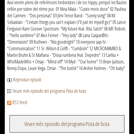
Avui venim plens de referències hedonistes i de toc hippy, perquè les flautes
refilin per sobre del ritme pur. 01 Nina Maia - "Gosto meio doce" 02 Paulina
del Carmen - "Dos personas" 03 Jimi Tenor Band - "Sunny song" 04 Kit
Sebastian - "Certain things you can't explain (I'll just let myself go)" 05 Lance
Ferguson Rare Groove Spectrum- "My future feat. Rita Satch" 06 MF Robots
- "Hello sunshine" 07 Alex Fernet - "Hey lady" 08 Lana GasparØtti -
"Dimensions" 09 Ruthven - "Kiss goodnight" 10 everyone says hi -
"Communication" 11 Sr. Wilson & Griffi - "Cumbión" 12 MICROMAMBO &
Martin Bruhn & Sr Mañana - "Diosa rumbera feat. Depedro" 13 Carlita +
WhoMadeWho + Orsay - "Mind off" 14 Myd - "Our home" 15 Brian Jackson,
Kenny Dope, Louie Vega, Omar - "The bottle" 16 Archie Holmes - "Oh baby"
Reproduir episodi
Veure més episodis del programa Pista de fusta
RSS feed
Veure més episodis del programa Pista de fusta