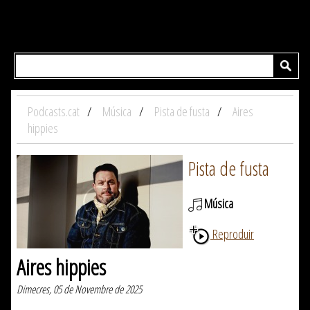
Podcasts.cat
Música
Pista de fusta
Aires
hippies
Pista de fusta
Música
Reproduir
Aires hippies
Dimecres, 05 de Novembre de 2025