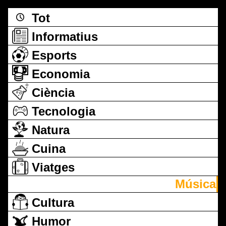
Tot
Informatius
Esports
Economia
Ciència
Tecnologia
Natura
Cuina
Viatges
Música
Cultura
Humor