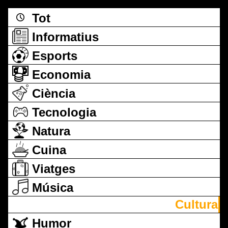
Tot
Informatius
Esports
Economia
Ciència
Tecnologia
Natura
Cuina
Viatges
Música
Cultura
Humor