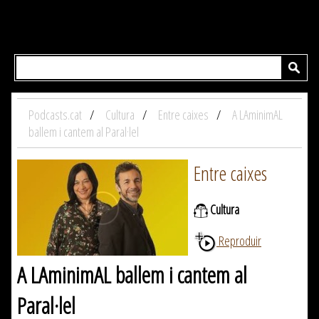
Podcasts.cat
Cultura
Entre caixes
A LAminimAL
ballem i cantem al Paral·lel
Entre caixes
Cultura
Reproduir
A LAminimAL ballem i cantem al
Paral·lel