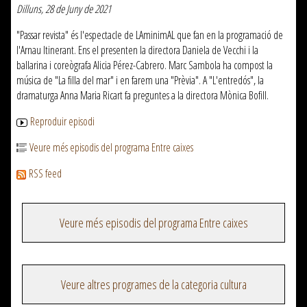
Dilluns, 28 de Juny de 2021
"Passar revista" és l'espectacle de LAminimAL que fan en la programació de
l'Arnau Itinerant. Ens el presenten la directora Daniela de Vecchi i la
ballarina i coreògrafa Alicia Pérez-Cabrero. Marc Sambola ha compost la
música de "La filla del mar" i en farem una "Prèvia". A "L'entredós", la
dramaturga Anna Maria Ricart fa preguntes a la directora Mònica Bofill.
Reproduir episodi
Veure més episodis del programa Entre caixes
RSS feed
Veure més episodis del programa Entre caixes
Veure altres programes de la categoria cultura