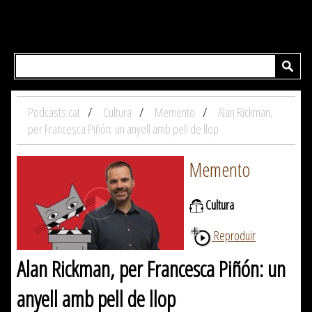
Podcasts.cat
Cultura
Memento
Alan Rickman,
per Francesca Piñón: un anyell amb pell de llop
Memento
Cultura
Reproduir
Alan Rickman, per Francesca Piñón: un
anyell amb pell de llop