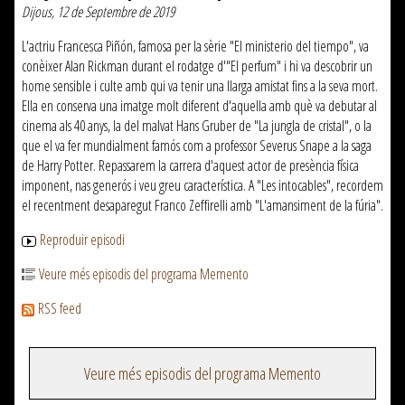
Dijous, 12 de Septembre de 2019
L'actriu Francesca Piñón, famosa per la sèrie "El ministerio del tiempo", va
conèixer Alan Rickman durant el rodatge d'"El perfum" i hi va descobrir un
home sensible i culte amb qui va tenir una llarga amistat fins a la seva mort.
Ella en conserva una imatge molt diferent d'aquella amb què va debutar al
cinema als 40 anys, la del malvat Hans Gruber de "La jungla de cristal", o la
que el va fer mundialment famós com a professor Severus Snape a la saga
de Harry Potter. Repassarem la carrera d'aquest actor de presència física
imponent, nas generós i veu greu característica. A "Les intocables", recordem
el recentment desaparegut Franco Zeffirelli amb "L'amansiment de la fúria".
Reproduir episodi
Veure més episodis del programa Memento
RSS feed
Veure més episodis del programa Memento