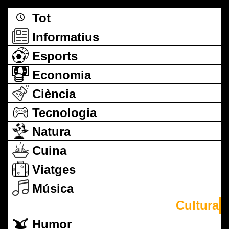
Tot
Informatius
Esports
Economia
Ciència
Tecnologia
Natura
Cuina
Viatges
Música
Cultura
Humor