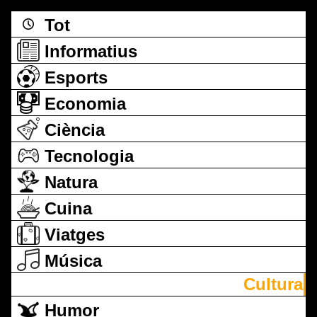
Tot
Informatius
Esports
Economia
Ciència
Tecnologia
Natura
Cuina
Viatges
Música
Cultura
Humor