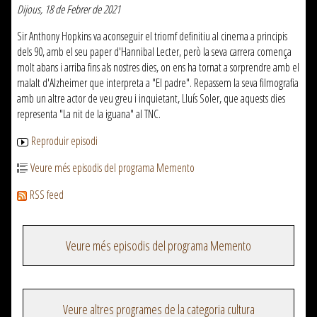
Dijous, 18 de Febrer de 2021
Sir Anthony Hopkins va aconseguir el triomf definitiu al cinema a principis
dels 90, amb el seu paper d'Hannibal Lecter, però la seva carrera comença
molt abans i arriba fins als nostres dies, on ens ha tornat a sorprendre amb el
malalt d'Alzheimer que interpreta a "El padre". Repassem la seva filmografia
amb un altre actor de veu greu i inquietant, Lluís Soler, que aquests dies
representa "La nit de la iguana" al TNC.
Reproduir episodi
Veure més episodis del programa Memento
RSS feed
Veure més episodis del programa Memento
Veure altres programes de la categoria cultura