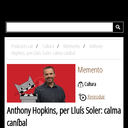
Podcasts.cat
Cultura
Memento
Anthony
Hopkins, per Lluís Soler: calma caníbal
Memento
Cultura
Reproduir
Anthony Hopkins, per Lluís Soler: calma
caníbal