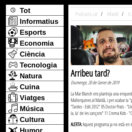
Tot
Podcasts.cat
Infantil
iC
Informatius
Esports
Economia
Ciència
Tecnologia
Arribeu tard?
Natura
Diumenge, 20 de Gener de 2019
Cuina
La Mar Blanch ens planteja una enquesta
Viatges
Mallorquines al Maldà, i per acabar la "
"Tardes - Edit 2012" 05 Doctor Prats - "Ll
Música
la, la' de les cançons" 11 Crema Kids - 
Cultura
ALERTA:
Aquest programa ja no està en emi
Humor