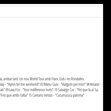
, arribar tard. Un nou World Tour amb Franc Lluís i les Rondalles
 Coldplay - "Hymn for the weekend" 03 Manu Guix - "Viatgem pel món" 04 Amaral -
ls" 09 Lava Fizz - "Your indiference hurts" 10 Salvatge Cor - "Pel que fa al 'La,
- "Fins que arribi l'alba" 15 Caetano Veloso - "Cucurrucucu paloma"