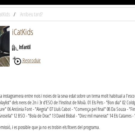
atKids
Arribeu tard?
iCatKids
Infantil
Reproduir
 instagramera entre nois i noies de la seva edat sobre un tema molt habitual a l'escola
playlist" dels nens de 2n i 3r d'ESO de l'Institut de Moià. 01 Els Pets - "Bon dia" 02
iure" 06 Antònia Font - "Alegria" 07 Lluís Cabot - "Comença pel final" 08 Da Souza - "Fina
"Grosella" 12 BSO - "Bola de Drac" 13 David Bisbal - "Diez mil maneras" 14 Els Catarres 
ssió, i es possible que ja no es trobin els fitxers del programa.