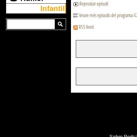
Reproduir episodi
Infantil
Veure més episodis del programa iC
RSS feed
Sobre Podca