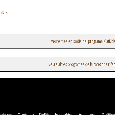
atKids
Veure més episodis del programa iCatKid
Veure altres programes de la categoria infant
sts.cat
Contacte
Política de cookies
Avís legal
Política