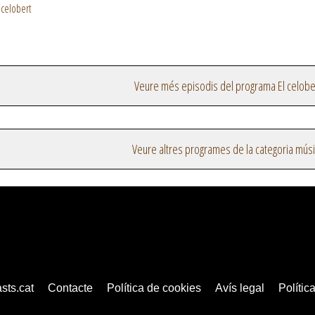
 celobert
Veure més episodis del programa El celobe
Veure altres programes de la categoria mús
sts.cat
Contacte
Política de cookies
Avís legal
Política