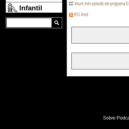
Veure més episodis del programa El
Infantil
RSS feed
Sobre Podca