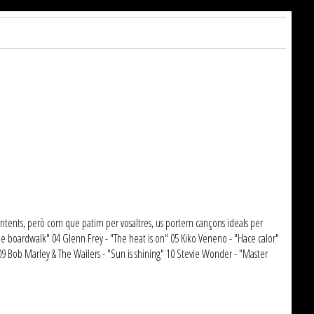
ntents, però com que patim per vosaltres, us portem cançons ideals per
he boardwalk" 04 Glenn Frey - "The heat is on" 05 Kiko Veneno - "Hace calor"
09 Bob Marley & The Wailers - "Sun is shining" 10 Stevie Wonder - "Master