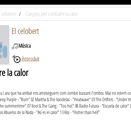
l celobert
Cançons per combatre la calor
El celobert
Música
Reproduir
e la calor
iu i ara que ha arribat ens arrosseguem com zombis buscant l'ombra. Mai no estem co
eep Purple - "Burn" 02 Martha & The Vandelas - "Heatwave" 03 The Drifters - "Under t
 the summertime" 07 Kool & The Gang - "Too hot" 08 Radio Futura - "Escuela de calor" 
os Abuelos de la Nada - "Así es el calor" 13 Kiss - "Hotter than hell"