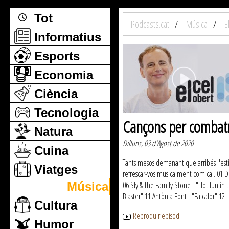
Tot
Podcasts.cat
Música
E
Informatius
Esports
Economia
Ciència
Tecnologia
Cançons per combatr
Natura
Dilluns, 03 d'Agost de 2020
Cuina
Tants mesos demanant que arribés l'est
Viatges
refrescar-vos musicalment com cal. 01 D
Música
06 Sly & The Family Stone - "Hot fun in
Blaster" 11 Antònia Font - "Fa calor" 12 L
Cultura
Reproduir episodi
Humor