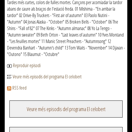
Tardes més curtes, colors de fulles mortes. Cançons per acomiadar la tardor
abans de caure als braços de l'estació freda. 01 Mishima - "En arribar la
tardor" 02 Drive-By Truckers - "First air of autumn" 03 Paolo Nutini -
"Autumn" 04 Jonas Alaska - "October" 05 Broken Bells - "October" 06 The
Shins - "Fall of 82" 07 The Kinks - "Autumn almanac" 08 Yo La Tengo -
"Autumn sweater" 09 Beth Orton - "Last leaves of autumn" 10 Yves Montand
- "Les feuilles mortes" 11 Manic Street Preachers - "Autumnsong" 12
Devendra Banhart - "Autumn's child" 13 Tom Waits - "November" 14 Djavan -
"Outono" 15 Blaumut - "Octubre"
Reproduir episodi
Veure més episodis del programa El celobert
RSS feed
Veure més episodis del programa El celobert