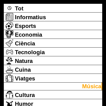
Tot
Informatius
Esports
Economia
Ciència
Tecnologia
Natura
Cuina
Viatges
Música
Cultura
Humor