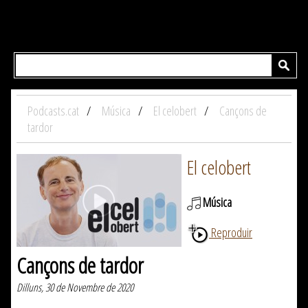
Podcasts.cat
Música
El celobert
Cançons de
tardor
El celobert
Música
Reproduir
Cançons de tardor
Dilluns, 30 de Novembre de 2020