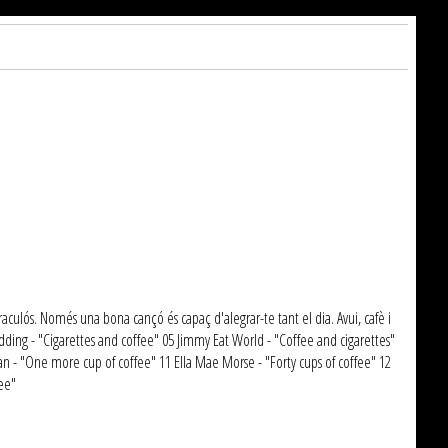
aculós. Només una bona cançó és capaç d'alegrar-te tant el dia. Avui, cafè i
 Redding - "Cigarettes and coffee" 05 Jimmy Eat World - "Coffee and cigarettes"
an - "One more cup of coffee" 11 Ella Mae Morse - "Forty cups of coffee" 12
fee"