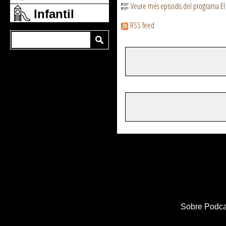
Veure més episodis del programa El
Infantil
RSS feed
Sobre Podca