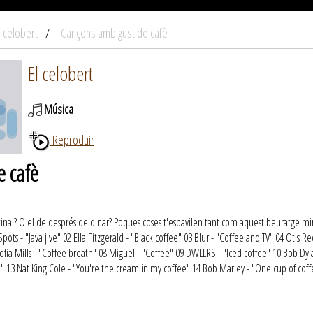
l celobert
Cançons amb gust de cafè
El celobert
Música
Reproduir
e cafè
tinal? O el de després de dinar? Poques coses t'espavilen tant com aquest beuratge mir
Spots - "Java jive" 02 Ella Fitzgerald - "Black coffee" 03 Blur - "Coffee and TV" 04 Otis
ofia Mills - "Coffee breath" 08 Miguel - "Coffee" 09 DWLLRS - "Iced coffee" 10 Bob Dyl
fé" 13 Nat King Cole - "You're the cream in my coffee" 14 Bob Marley - "One cup of cof