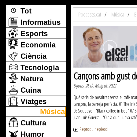
Tot
Podcasts.cat
Música
E
Informatius
Esports
Economia
Ciència
Tecnologia
Cançons amb gust d
Natura
Dijous, 26 de Maig de 2022
Cuina
Què seria de nosaltres sense el cafè ma
Viatges
cançons, la barreja perfecta. 01 The Ink 
Música
06 Squeeze - "Black coffee in bed" 07 S
Juan Luis Guerra - "Ojalà que llueva ca
Cultura
Reproduir episodi
Humor