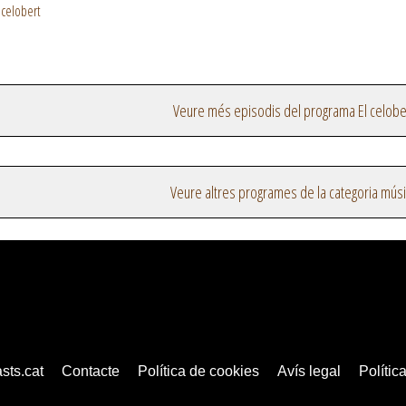
 celobert
Veure més episodis del programa El celobe
Veure altres programes de la categoria mús
sts.cat
Contacte
Política de cookies
Avís legal
Política