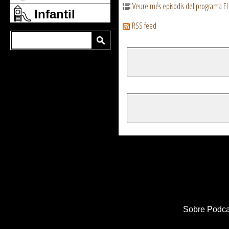
Veure més episodis del programa El
Infantil
RSS feed
Sobre Podca