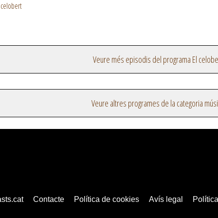
 celobert
Veure més episodis del programa El celobe
Veure altres programes de la categoria mús
sts.cat
Contacte
Política de cookies
Avís legal
Política