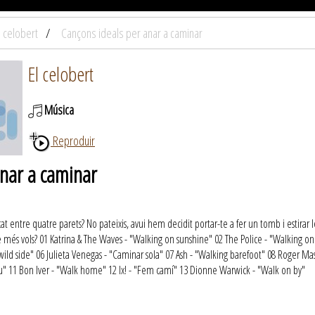
l celobert
Cançons ideals per anar a caminar
El celobert
Música
Reproduir
anar a caminar
cat entre quatre parets? No pateixis, avui hem decidit portar-te a fer un tomb i estirar l
è més vols? 01 Katrina & The Waves - "Walking on sunshine" 02 The Police - "Walking 
d side" 06 Julieta Venegas - "Caminar sola" 07 Ash - "Walking barefoot" 08 Roger Mas
ou" 11 Bon Iver - "Walk home" 12 Ix! - "Fem camí" 13 Dionne Warwick - "Walk on by"