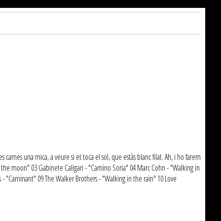
es cames una mica, a veure si et toca el sol, que estàs blanc filat. Ah, i ho farem
on the moon" 03 Gabinete Caligari - "Camino Soria" 04 Marc Cohn - "Walking in
 - "Caminant" 09 The Walker Brothers - "Walking in the rain" 10 Love