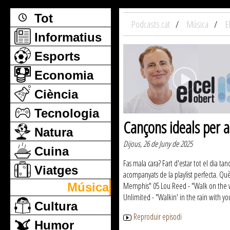
Tot
Podcasts.cat
Música
E
Informatius
Esports
Economia
Ciència
Tecnologia
Cançons ideals per 
Natura
Dijous, 26 de Juny de 2025
Cuina
Fas mala cara? Fart d'estar tot el dia tan
Viatges
acompanyats de la playlist perfecta. Qu
Música
Memphis" 05 Lou Reed - "Walk on the wil
Unlimited - "Walkin' in the rain with y
Cultura
Reproduir episodi
Humor