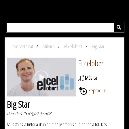
Podcasts.cat
Música
El celobert
Big Star
El celobert
Música
Reproduir
Big Star
Divendres, 03 d'Agost de 2018
Aquesta és la història d'un grup de Memphis que ho tenia tot. Dos