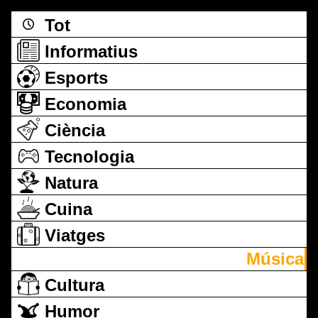
Tot
Informatius
Esports
Economia
Ciència
Tecnologia
Natura
Cuina
Viatges
Música
Cultura
Humor