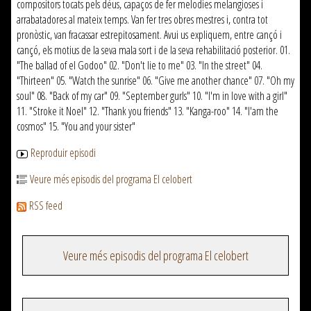
compositors tocats pels déus, capaços de fer melodies melangioses i
arrabatadores al mateix temps. Van fer tres obres mestres i, contra tot
pronòstic, van fracassar estrepitosament. Avui us expliquem, entre cançó i
cançó, els motius de la seva mala sort i de la seva rehabilitació posterior. 01.
"The ballad of el Godoo" 02. "Don't lie to me" 03. "In the street" 04.
"Thirteen" 05. "Watch the sunrise" 06. "Give me another chance" 07. "Oh my
soul" 08. "Back of my car" 09. "September gurls" 10. "I'm in love with a girl"
11. "Stroke it Noel" 12. "Thank you friends" 13. "Kanga-roo" 14. "I'am the
cosmos" 15. "You and your sister"
Reproduir episodi
Veure més episodis del programa El celobert
RSS feed
Veure més episodis del programa El celobert