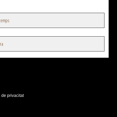
 temps
ra
 de privacitat