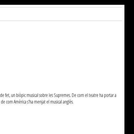
 de fet, un biòpic musical sobre les Supremes. De com el teatre ha portar a
m de com Amèrica s'ha menjat el musical anglès.