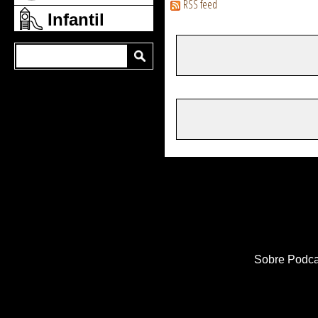
RSS feed
Infantil
Sobre Podca