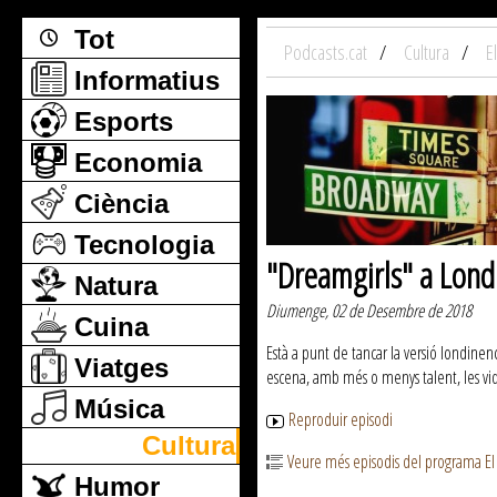
Tot
Podcasts.cat
Cultura
E
Informatius
Esports
Economia
Ciència
Tecnologia
"Dreamgirls" a Lond
Natura
Diumenge, 02 de Desembre de 2018
Cuina
Està a punt de tancar la versió londinen
Viatges
escena, amb més o menys talent, les vid
Música
Reproduir episodi
Cultura
Veure més episodis del programa El
Humor