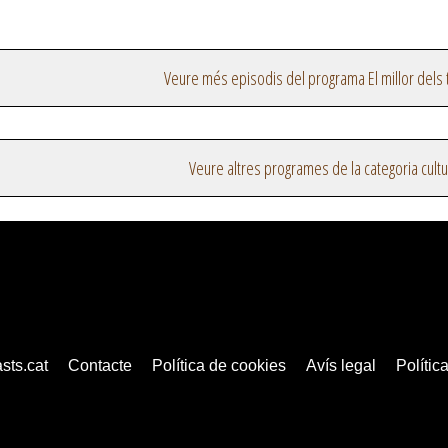
Veure més episodis del programa El millor dels
Veure altres programes de la categoria cultu
sts.cat
Contacte
Política de cookies
Avís legal
Política