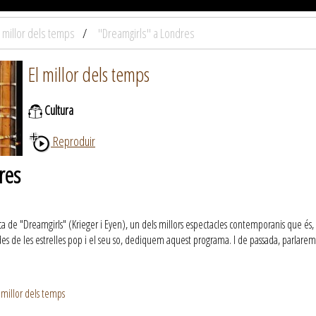
l millor dels temps
"Dreamgirls" a Londres
El millor dels temps
Cultura
Reproduir
res
ca de "Dreamgirls" (Krieger i Eyen), un dels millors espectacles contemporanis que és,
es de les estrelles pop i el seu so, dediquem aquest programa. I de passada, parlare
 millor dels temps