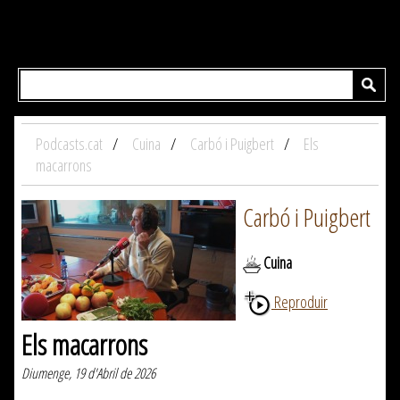
Podcasts.cat
Cuina
Carbó i Puigbert
Els
macarrons
Carbó i Puigbert
Cuina
Reproduir
Els macarrons
Diumenge, 19 d'Abril de 2026