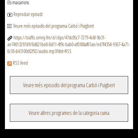
Els macarrons
Reproduir episodi
Veure més episodis del programa Carbó i Puigbert
https://traffic.omny.fm/d/clips/47dc05c7-7279-4c6f-9b31-
ae74013297d9/8d821be8-8d11-4f9c-bab0-af0300af81ae/ed7f4354-9367-4a71-
8c18-b43100c82f92/audio.mp3?dist=RSS
RSS feed
Veure més episodis del programa Carbó i Puigbert
Veure altres programes de la categoria cuina