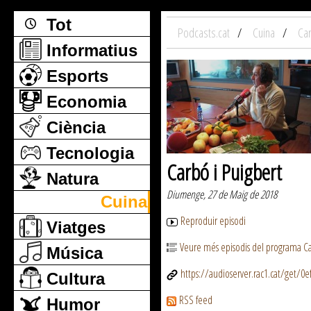
Tot
Podcasts.cat
Cuina
Car
Informatius
Esports
Economia
Ciència
Tecnologia
Carbó i Puigbert
Natura
Diumenge, 27 de Maig de 2018
Cuina
Reproduir episodi
Viatges
Veure més episodis del programa Ca
Música
https://audioserver.rac1.cat/get/0
Cultura
RSS feed
Humor