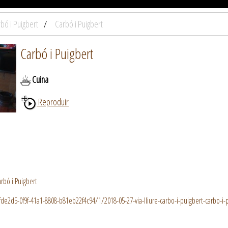
bó i Puigbert
Carbó i Puigbert
Carbó i Puigbert
Cuina
Reproduir
rbó i Puigbert
efde2d5-0f9f-41a1-8808-b81eb22f4c94/1/2018-05-27-via-lliure-carbo-i-puigbert-carbo-