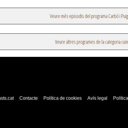
Veure més episodis del programa Carbó i Pui
Veure altres programes de la categoria cui
sts.cat
Contacte
Política de cookies
Avís legal
Política