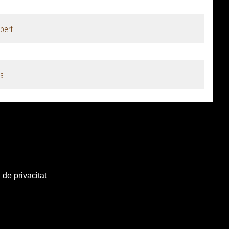
gbert
na
 de privacitat