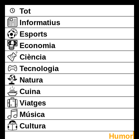
Tot
Informatius
Esports
Economia
Ciència
Tecnologia
Natura
Cuina
Viatges
Música
Cultura
Humor