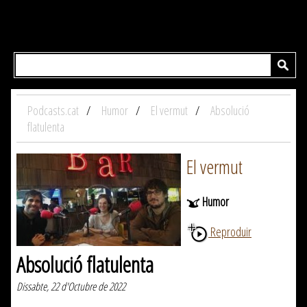
Podcasts.cat
Humor
El vermut
Absolució
flatulenta
El vermut
Humor
Reproduir
Absolució flatulenta
Dissabte, 22 d'Octubre de 2022