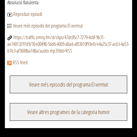
Absolució flatulenta
Reproduir episodi
Veure més episodis del programa El vermut
https://traffic.omny.fm/d/clips/47dc05c7-7279-4c6f-9b31-
ae74013297d9/92e00498-56d6-4009-a8ad-af03010f93e0/e4a25c37-ac63-4a53-
b1b3-af3600ba168a/audio.mp3?dist=RSS
RSS feed
Veure més episodis del programa El vermut
Veure altres programes de la categoria humor