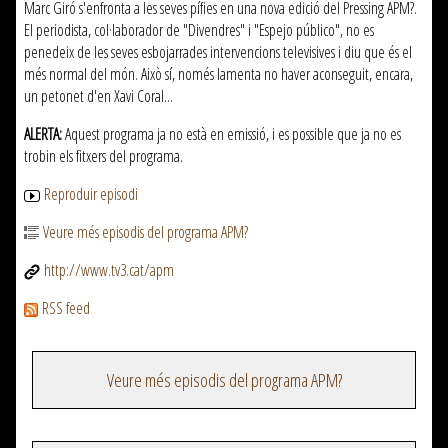
Marc Giró s'enfronta a les seves pífies en una nova edició del Pressing APM?.
El periodista, col·laborador de "Divendres" i "Espejo público", no es
penedeix de les seves esbojarrades intervencions televisives i diu que és el
més normal del món. Això sí, només lamenta no haver aconseguit, encara,
un petonet d'en Xavi Coral...
ALERTA:
Aquest programa ja no està en emissió, i es possible que ja no es
trobin els fitxers del programa.
Reproduir episodi
Veure més episodis del programa APM?
http://www.tv3.cat/apm
RSS feed
Veure més episodis del programa APM?