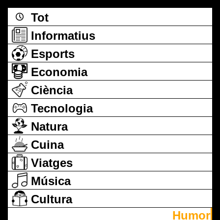
Tot
Informatius
Esports
Economia
Ciència
Tecnologia
Natura
Cuina
Viatges
Música
Cultura
Humor