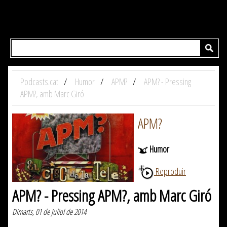
Podcasts.cat
Humor
APM?
APM? - Pressing
APM?, amb Marc Giró
APM?
Humor
Reproduir
APM? - Pressing APM?, amb Marc Giró
Dimarts, 01 de Juliol de 2014