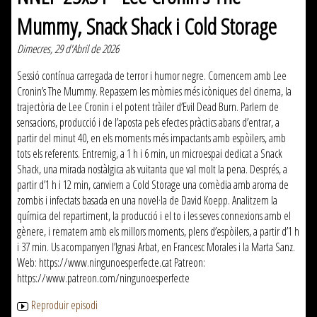
Mummy, Snack Shack i Cold Storage
Dimecres, 29 d'Abril de 2026
Sessió contínua carregada de terror i humor negre. Comencem amb Lee
Cronin’s The Mummy. Repassem les mòmies més icòniques del cinema, la
trajectòria de Lee Cronin i el potent tràiler d’Evil Dead Burn. Parlem de
sensacions, producció i de l’aposta pels efectes pràctics abans d’entrar, a
partir del minut 40, en els moments més impactants amb espòilers, amb
tots els referents. Entremig, a 1 h i 6 min, un microespai dedicat a Snack
Shack, una mirada nostàlgica als vuitanta que val molt la pena. Després, a
partir d’1 h i 12 min, canviem a Cold Storage una comèdia amb aroma de
zombis i infectats basada en una novel·la de David Koepp. Analitzem la
química del repartiment, la producció i el to i les seves connexions amb el
gènere, i rematem amb els millors moments, plens d’espòilers, a partir d’1 h
i 37 min. Us acompanyen l’Ignasi Arbat, en Francesc Morales i la Marta Sanz.
Web: https://www.ningunoesperfecte.cat Patreon:
https://www.patreon.com/ningunoesperfecte
Reproduir episodi