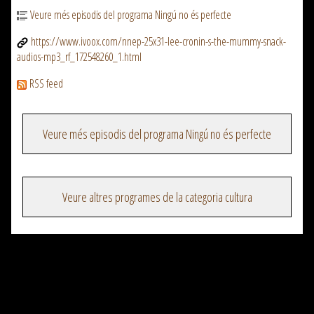
Veure més episodis del programa Ningú no és perfecte
https://www.ivoox.com/nnep-25x31-lee-cronin-s-the-mummy-snack-
audios-mp3_rf_172548260_1.html
RSS feed
Veure més episodis del programa Ningú no és perfecte
Veure altres programes de la categoria cultura