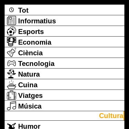
Tot
Informatius
Esports
Economia
Ciència
Tecnologia
Natura
Cuina
Viatges
Música
Cultura
Humor