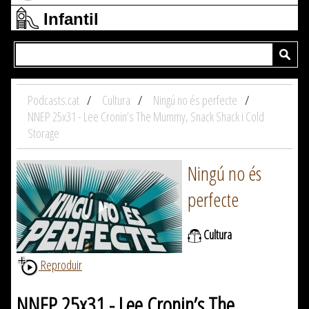
Infantil
Podcasts.cat
Cultura
Ningú no és perfecte
NNEP 25x31 - Lee Cronin’s The Mummy, Snack Shack i Cold
Storage
Ningú no és
perfecte
Cultura
Reproduir
NNEP 25x31 - Lee Cronin’s The