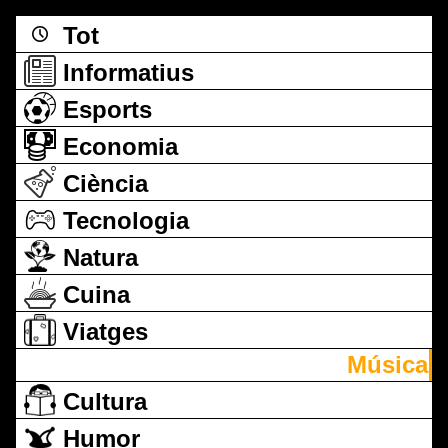
Tot
Informatius
Esports
Economia
Ciència
Tecnologia
Natura
Cuina
Viatges
Música
Cultura
Humor