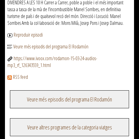
DIVENDRES A LES 10 H Carrer a Carrer, poble a poble i el més important
tasca a tasca de la mà de l’incombustible Manel Sorribes, en definitiva
turisme de país i de qualsevol recó del món. Direcció i Locució: Manel
Sorribes Amb la col·laboració de: Mons Milà, Josep Pons i Josep Dalmau.
Reproduir episodi
Veure més episodis del programa El Rodamón
https://www.ivoox.com/rodamon-15-03-24-audios-
mp3_rf_126343559_1.html
RSS feed
Veure més episodis del programa El Rodamón
Veure altres programes de la categoria viatges