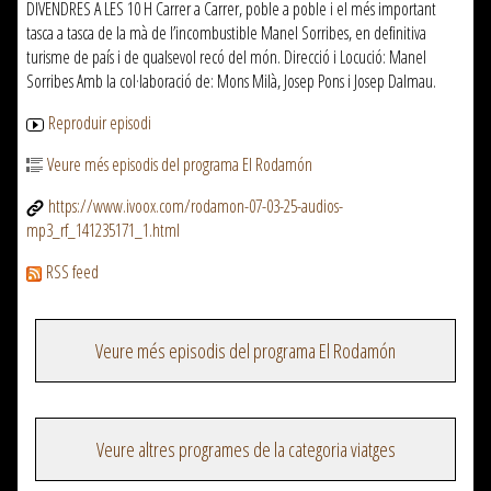
DIVENDRES A LES 10 H Carrer a Carrer, poble a poble i el més important
tasca a tasca de la mà de l’incombustible Manel Sorribes, en definitiva
turisme de país i de qualsevol recó del món. Direcció i Locució: Manel
Sorribes Amb la col·laboració de: Mons Milà, Josep Pons i Josep Dalmau.
Reproduir episodi
Veure més episodis del programa El Rodamón
https://www.ivoox.com/rodamon-07-03-25-audios-
mp3_rf_141235171_1.html
RSS feed
Veure més episodis del programa El Rodamón
Veure altres programes de la categoria viatges