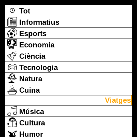
Tot
Informatius
Esports
Economia
Ciència
Tecnologia
Natura
Cuina
Viatges
Música
Cultura
Humor