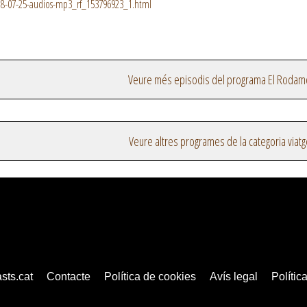
8-07-25-audios-mp3_rf_153796923_1.html
Veure més episodis del programa El Rodam
Veure altres programes de la categoria viat
sts.cat
Contacte
Política de cookies
Avís legal
Política