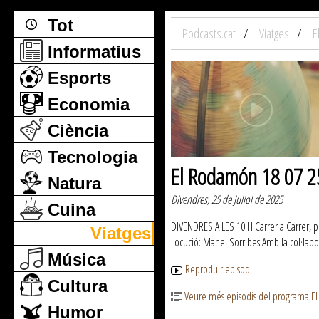
Tot
Podcasts.cat
Viatges
E
Informatius
Esports
Economia
Ciència
Tecnologia
El Rodamón 18 07 2
Natura
Divendres, 25 de Juliol de 2025
Cuina
DIVENDRES A LES 10 H Carrer a Carrer, po
Viatges
Locució: Manel Sorribes Amb la col·labo
Música
Reproduir episodi
Cultura
Veure més episodis del programa 
Humor