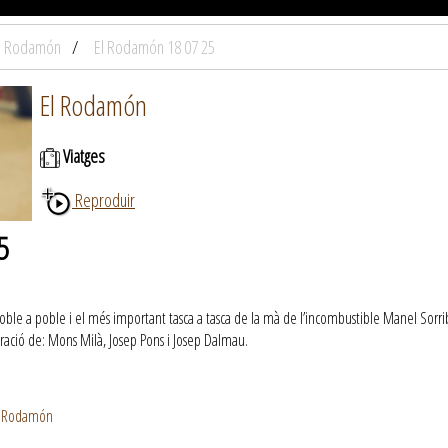
l Rodamón
El Rodamón 18 07 25
El Rodamón
Viatges
Reproduir
5
ble a poble i el més important tasca a tasca de la mà de l’incombustible Manel Sorribe
ració de: Mons Milà, Josep Pons i Josep Dalmau.
El Rodamón