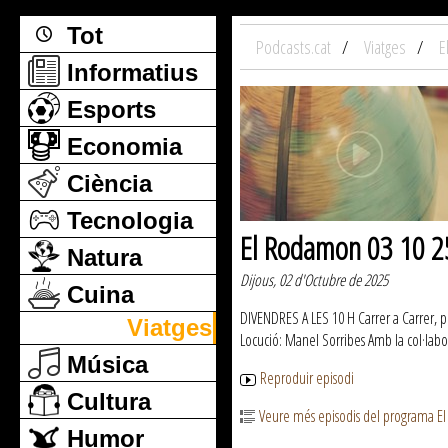
Tot
Podcasts.cat
Viatges
E
Informatius
Esports
Economia
Ciència
Tecnologia
El Rodamon 03 10 2
Natura
Dijous, 02 d'Octubre de 2025
Cuina
DIVENDRES A LES 10 H Carrer a Carrer, po
Viatges
Locució: Manel Sorribes Amb la col·labo
Música
Reproduir episodi
Cultura
Veure més episodis del programa 
Humor