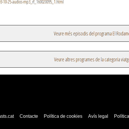
3-10-25-audios-mp3_rf_160020095_1.html
Veure més episodis del programa El Rodam
Veure altres programes de la categoria viat
sts.cat
Contacte
Política de cookies
Avís legal
Política