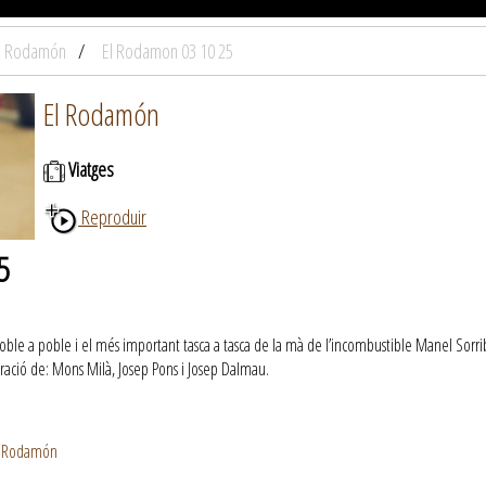
l Rodamón
El Rodamon 03 10 25
El Rodamón
Viatges
Reproduir
5
ble a poble i el més important tasca a tasca de la mà de l’incombustible Manel Sorribe
ració de: Mons Milà, Josep Pons i Josep Dalmau.
El Rodamón