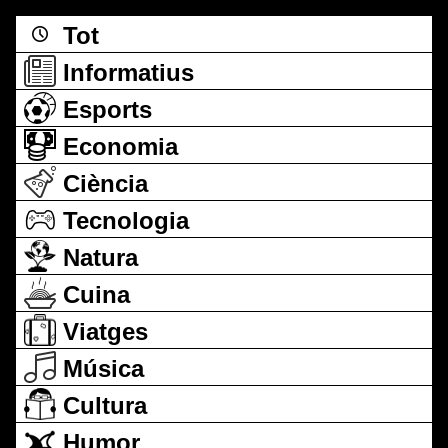
Tot
Informatius
Esports
Economia
Ciència
Tecnologia
Natura
Cuina
Viatges
Música
Cultura
Humor