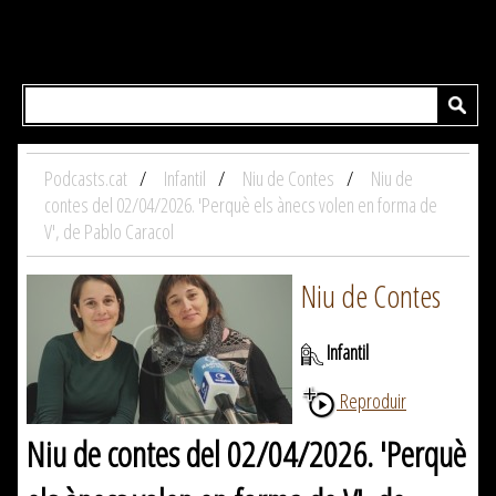
Podcasts.cat
Infantil
Niu de Contes
Niu de
contes del 02/04/2026. 'Perquè els ànecs volen en forma de
V', de Pablo Caracol
Niu de Contes
Infantil
Reproduir
Niu de contes del 02/04/2026. 'Perquè