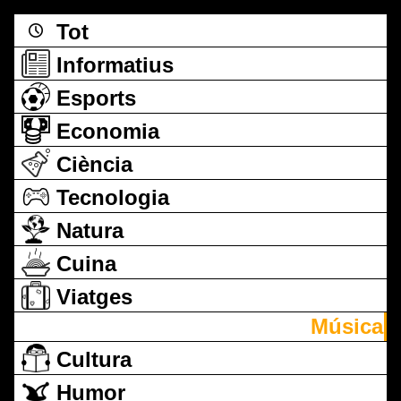
Tot
Informatius
Esports
Economia
Ciència
Tecnologia
Natura
Cuina
Viatges
Música
Cultura
Humor