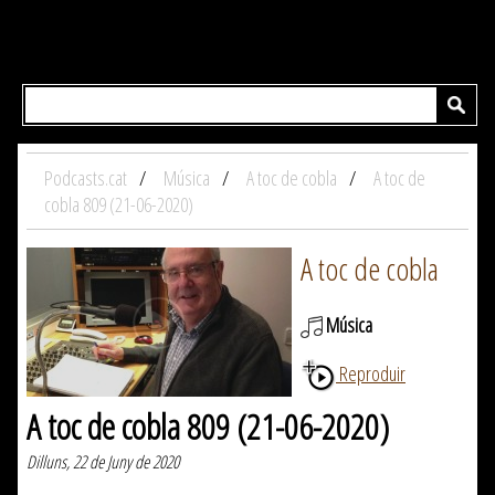
Podcasts.cat
Música
A toc de cobla
A toc de
cobla 809 (21-06-2020)
A toc de cobla
Música
Reproduir
A toc de cobla 809 (21-06-2020)
Dilluns, 22 de Juny de 2020