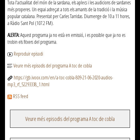
Tota l'actualitat del món de la sardana, els aplecs i les audicions de sardanes
més properes. Un espai adreçat a tots els amants de la tradició i la música
popular catalana. Presentat per Carles Tarridas. Diumenge de 10 a 11 hores,
a Ràdio Sant Pol (107.2 FM).
ALERTA:
Aquest programa ja no està en emissió, i es possible que ja no es
trobin els fitxers del programa.
Reproduir episodi
Veure més episodis del programa A toc de cobla
https://gb.ivoox.com/en/a-toc-cobla-809-21-06-2020-audios-
mp3_rf_52293338_1.html
RSS feed
Veure més episodis del programa A toc de cobla