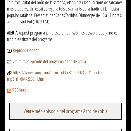
Tota l'actualitat del món de la sardana, els aplecs i les audicions de sardanes
més properes. Un espai adreçat a tots els amants de la tradició i la música
popular catalana. Presentat per Carles Tarridas. Diumenge de 10 a 11 hores,
a Ràdio Sant Pol (107.2 FM).
ALERTA:
Aquest programa ja no està en emissió, i es possible que ja no es
trobin els fitxers del programa.
Reproduir episodi
Veure més episodis del programa A toc de cobla
https://www.ivoox.com/a-toc-cobla-846-07-03-2021-audios-
mp3_rf_66473259_1.html
RSS feed
Veure més episodis del programa A toc de cobla