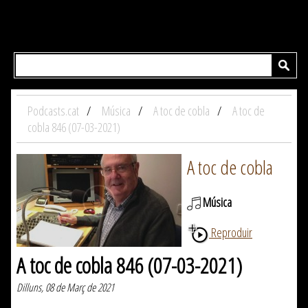
Podcasts.cat
Música
A toc de cobla
A toc de
cobla 846 (07-03-2021)
A toc de cobla
Música
Reproduir
A toc de cobla 846 (07-03-2021)
Dilluns, 08 de Març de 2021