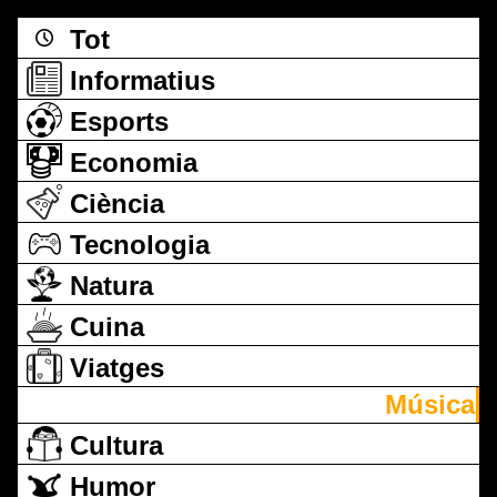
Tot
Informatius
Esports
Economia
Ciència
Tecnologia
Natura
Cuina
Viatges
Música
Cultura
Humor