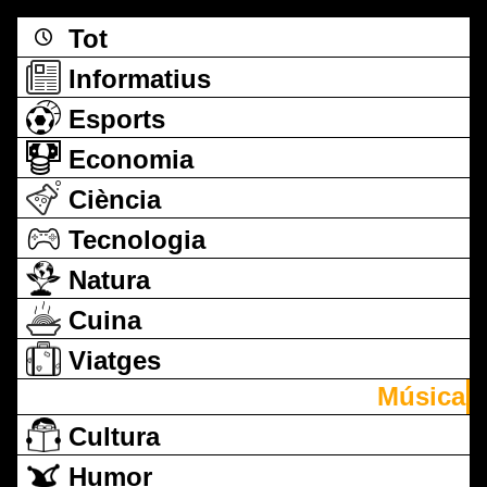
Tot
Informatius
Esports
Economia
Ciència
Tecnologia
Natura
Cuina
Viatges
Música
Cultura
Humor