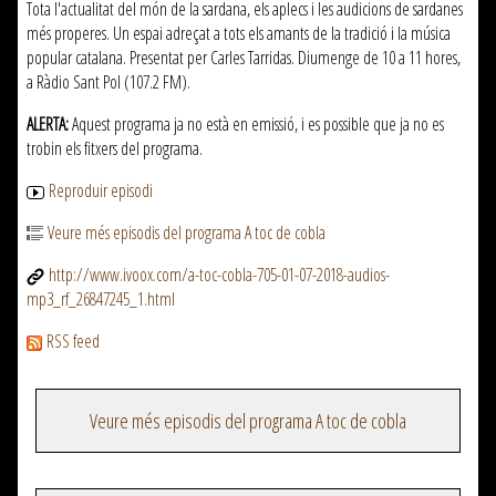
Tota l'actualitat del món de la sardana, els aplecs i les audicions de sardanes
més properes. Un espai adreçat a tots els amants de la tradició i la música
popular catalana. Presentat per Carles Tarridas. Diumenge de 10 a 11 hores,
a Ràdio Sant Pol (107.2 FM).
ALERTA:
Aquest programa ja no està en emissió, i es possible que ja no es
trobin els fitxers del programa.
Reproduir episodi
Veure més episodis del programa A toc de cobla
http://www.ivoox.com/a-toc-cobla-705-01-07-2018-audios-
mp3_rf_26847245_1.html
RSS feed
Veure més episodis del programa A toc de cobla