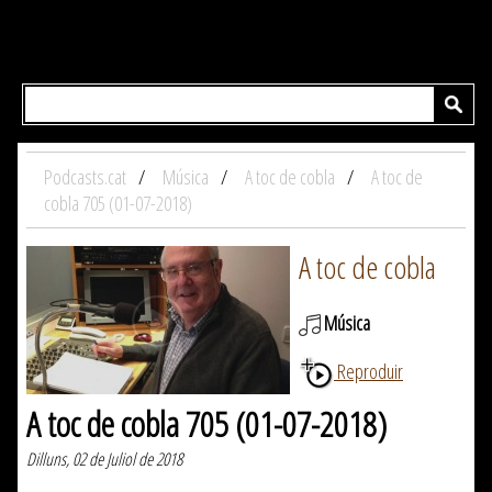
Podcasts.cat
Música
A toc de cobla
A toc de
cobla 705 (01-07-2018)
A toc de cobla
Música
Reproduir
A toc de cobla 705 (01-07-2018)
Dilluns, 02 de Juliol de 2018