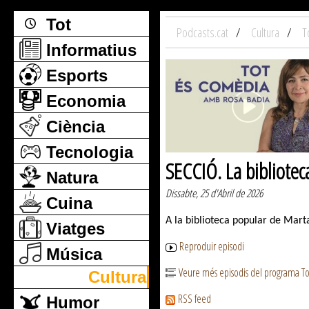
Tot
Podcasts.cat
Cultura
T
Informatius
Esports
Economia
Ciència
Tecnologia
SECCIÓ. La bibliotec
Natura
Dissabte, 25 d'Abril de 2026
Cuina
A la biblioteca popular de Marta
Viatges
Reproduir episodi
Música
Veure més episodis del programa T
Cultura
RSS feed
Humor