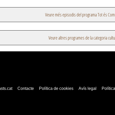
Veure més episodis del programa Tot és Com
Veure altres programes de la categoria cultu
sts.cat
Contacte
Política de cookies
Avís legal
Política