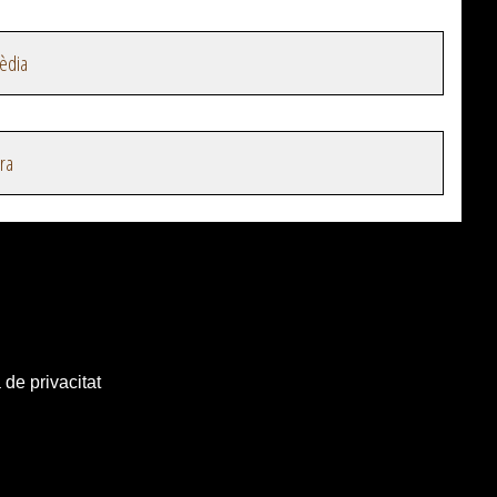
èdia
ra
 de privacitat