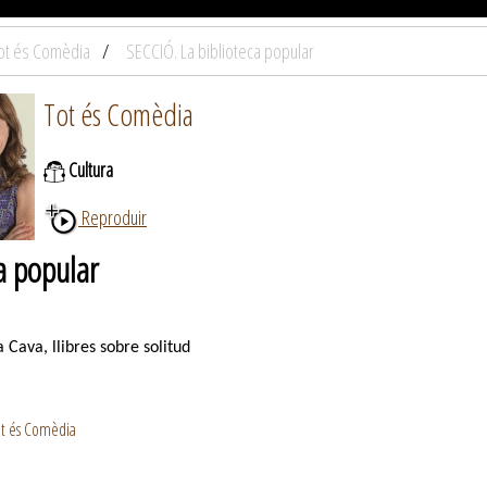
ot és Comèdia
SECCIÓ. La biblioteca popular
Tot és Comèdia
Cultura
Reproduir
a popular
 Cava, llibres sobre solitud
ot és Comèdia