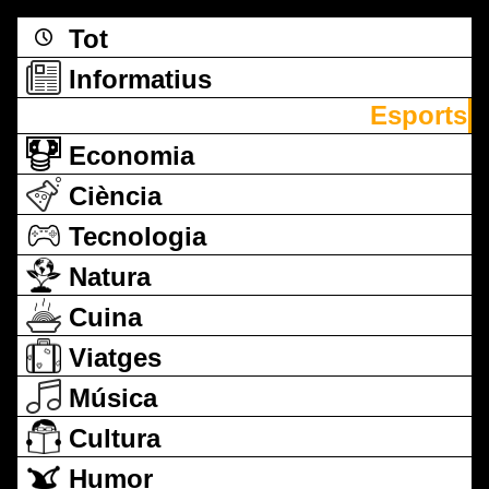
Tot
Informatius
Esports
Economia
Ciència
Tecnologia
Natura
Cuina
Viatges
Música
Cultura
Humor