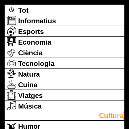
Tot
Informatius
Esports
Economia
Ciència
Tecnologia
Natura
Cuina
Viatges
Música
Cultura
Humor