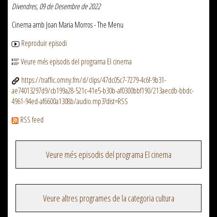
Divendres, 09 de Desembre de 2022
Cinema amb Joan Maria Morros - The Menu
Reproduir episodi
Veure més episodis del programa El cinema
https://traffic.omny.fm/d/clips/47dc05c7-7279-4c6f-9b31-
ae74013297d9/cb199a28-521c-41e5-b30b-af0300bbf190/213aecdb-bbdc-
4961-94ed-af6600a1308b/audio.mp3?dist=RSS
RSS feed
Veure més episodis del programa El cinema
Veure altres programes de la categoria cultura