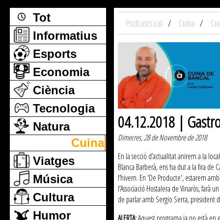
Tot
Podcasts.cat
Cuina
Cui
Informatius
Esports
Economia
Ciència
Tecnologia
04.12.2018 | Gastr
Natura
Dimecres, 28 de Novembre de 2018
Cuina
En la secció d’actualitat anirem a la loc
Viatges
Blanca Barberà, ens ha dut a la fira de 
Música
l’hivern. En 'De Producte', estarem amb 
l’Associació Hostalera de Vinaròs, farà u
Cultura
de parlar amb Sergio Serra, president de
Humor
ALERTA:
Aquest programa ja no està en emi