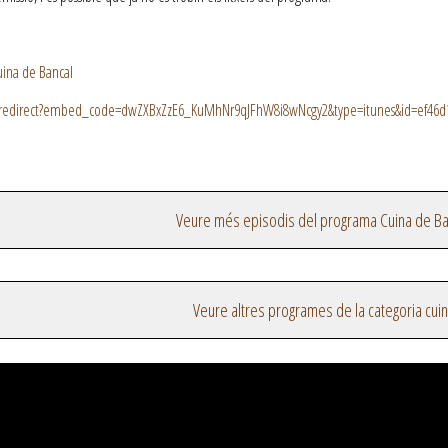
uina de Bancal
n/redirect?embed_code=dwZXBxZzE6_KuMhNr9qJFhW8i8wNcgy2&type=itunes&id=ef46d10
Veure més episodis del programa Cuina de Ba
Veure altres programes de la categoria cui