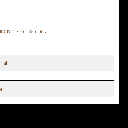
3-cf54-4cf2-b4cf-09585cdc64ba
ncal
na