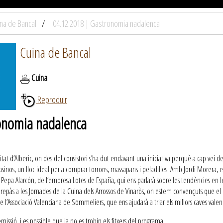
na de Bancal
04.12.2018 | Gastronomia nadalenca
Cuina de Bancal
Cuina
Reproduir
onomia nadalenca
alitat d’Alberic, on des del consistori s’ha dut endavant una iniciativa perquè a cap veí d
Casinos, un lloc ideal per a comprar torrons, massapans i peladilles. Amb Jordi Morera, 
Pepa Alarcón, de l’empresa Lotes de España, qui ens parlarà sobre les tendències en les
n repàs a les Jornades de la Cuina dels Arrossos de Vinaròs, on estem convençuts que el ll
 l’Associació Valenciana de Sommeliers, que ens ajudarà a triar els millors caves valen
ssió, i es possible que ja no es trobin els fitxers del programa.