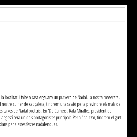
e la localitat li falte a casa enguany un putxero de Nadal. La nostra masereta,
el nostre cuiner de capçalera, tindrem una sessió per a previndre els mals de
 caixes de Nadal postcrisi. En 'De Cuiners', Rafa Miralles, president de
angostí serà un dels protagonistes principals. Per a finalitzar, tindrem el gust
cians per a estes festes nadalenques.