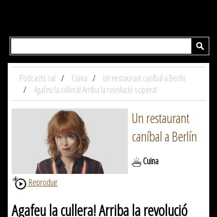
Podcasts.cat
Cuina
Un restaurant caníbal a Berlín
Agafeu la cullera! Arriba la revolució sopera!
Un restaurant
caníbal a Berlín
Cuina
Reproduir
Agafeu la cullera! Arriba la revolució