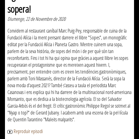
sopera!
Diumenge, 22 de Novembre de 2020
Convidem al restaurant caníbal Marc Puig-Pey, responsable de cuina de la
Fundació Alícia i la ment pensant darrere el llibre "Sopes", un monogràfic
editat per la Fundació Alícia i Planeta Gastro. Mentre cuinem una sopa,
parlem de la seva història, de sopes del món i de per què són tan
reconfortants. Fins i tot hi ha qui opina que gràcies a aquest llibre les sopes
recuperaran el protagonisme que es mereixen aquest hivern. I,
precisament, per entendre com es creen les tendències gastronòmiques,
parlem amb Toni Massanés, director de la Fundació Alícia. Serà la sopa la
nova moda d'aquest 2021? També s'asseu a taula el periodista Marc
Casanovas i ens explica qui hi ha darrere de la multinacional nord-americana
Monsanto, que es dedica a la biotecnologia agrícola. El so del Salvador
Garcia-Arbós és el del fregit. El crític gastronòmic Philippe Regol se sotmet al
"Nyap o top?" de Gerard Jubany. I acabem amb una escena de la pel·lícula
de Quentin Tarantino "Maleïts malparits".
Reproduir episodi