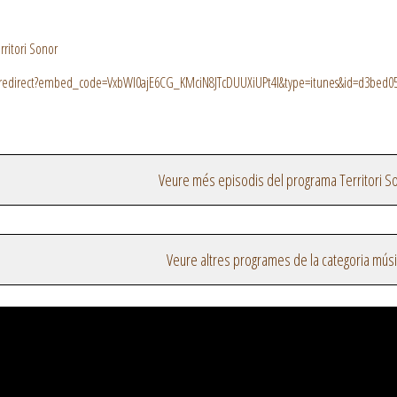
rritori Sonor
n/redirect?embed_code=VxbWI0ajE6CG_KMciN8JTcDUUXiUPt4I&type=itunes&id=d3bed05
Veure més episodis del programa Territori S
Veure altres programes de la categoria mús