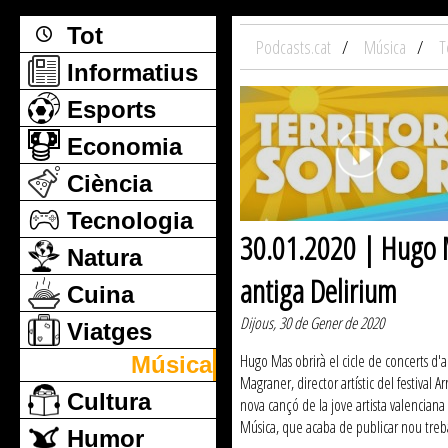
Tot
Podcasts.cat
Música
T
Informatius
Esports
Economia
Ciència
Tecnologia
30.01.2020 | Hugo Ma
Natura
antiga Delirium
Cuina
Dijous, 30 de Gener de 2020
Viatges
Hugo Mas obrirà el cicle de concerts d'a
Música
Magraner, director artístic del festival 
Cultura
nova cançó de la jove artista valenciana 
Música, que acaba de publicar nou treball
Humor