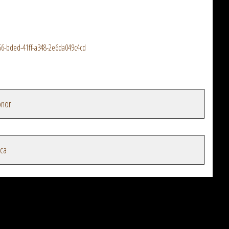
6-bded-41ff-a348-2e6da049c4cd
onor
ica