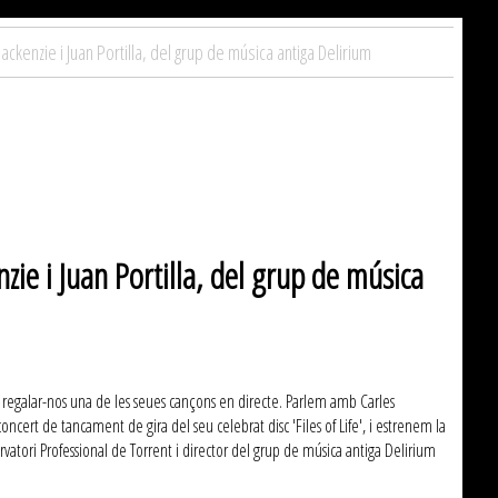
ackenzie i Juan Portilla, del grup de música antiga Delirium
zie i Juan Portilla, del grup de música
s i regalar-nos una de les seues cançons en directe. Parlem amb Carles
concert de tancament de gira del seu celebrat disc 'Files of Life', i estrenem la
ervatori Professional de Torrent i director del grup de música antiga Delirium