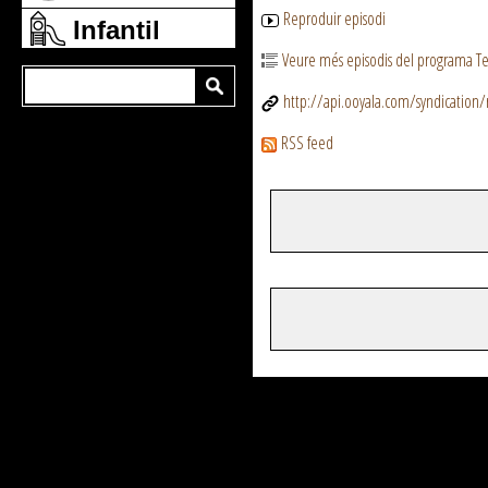
Reproduir episodi
Infantil
Veure més episodis del programa Te
http://api.ooyala.com/syndicatio
RSS feed