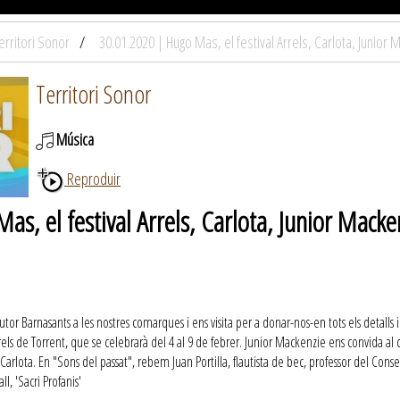
erritori Sonor
30.01.2020 | Hugo Mas, el festival Arrels, Carlota, Junior M
Territori Sonor
Música
Reproduir
s, el festival Arrels, Carlota, Junior Macken
utor Barnasants a les nostres comarques i ens visita per a donar-nos-en tots els detall
Arrels de Torrent, que se celebrarà del 4 al 9 de febrer. Junior Mackenzie ens convida al 
Carlota. En "Sons del passat", rebem Juan Portilla, flautista de bec, professor del Cons
, 'Sacri Profanis'