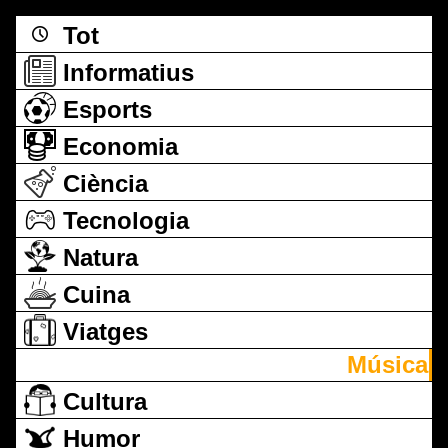
Tot
Informatius
Esports
Economia
Ciència
Tecnologia
Natura
Cuina
Viatges
Música
Cultura
Humor