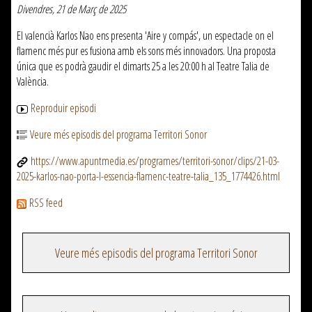
Divendres, 21 de Març de 2025
El valencià Karlos Nao ens presenta 'Aire y compás', un espectacle on el
flamenc més pur es fusiona amb els sons més innovadors. Una proposta
única que es podrà gaudir el dimarts 25 a les 20:00 h al Teatre Talia de
València.
Reproduir episodi
Veure més episodis del programa Territori Sonor
https://www.apuntmedia.es/programes/territori-sonor/clips/21-03-
2025-karlos-nao-porta-l-essencia-flamenc-teatre-talia_135_1774426.html
RSS feed
Veure més episodis del programa Territori Sonor