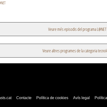
L@NET
Veure més episodis del programa L@NET
Veure altres programes de la categoria tecnol
sts.cat
Contacte
Política de cookies
Avís legal
Política