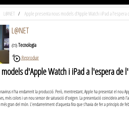
L@NET
Apple presenta nous models d'Apple Watch i iPad a l'espera d
L@NET
Tecnologia
Reproduir
 models d'Apple Watch i iPad a l'espera de 
navirus n'ha endarrerit la producció. Però, mentrestant, Apple ha presentat el nou Apple
sses, més colors i un nou sensor de saturació d'oxigen. La presentació coincideix amb l'
al més gran del món. L'endarreriment d'aquesta fira que s'havia de fer a principis de 