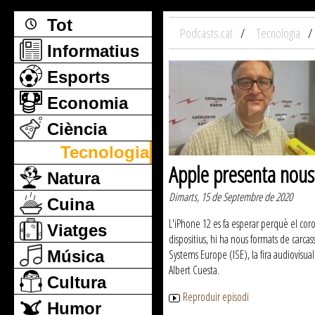
Tot
Podcasts.cat
Tecnologia
Informatius
Esports
Economia
Ciència
Tecnologia
Apple presenta nous
Natura
Dimarts, 15 de Septembre de 2020
Cuina
L'iPhone 12 es fa esperar perquè el coro
Viatges
dispositius, hi ha nous formats de carca
Música
Systems Europe (ISE), la fira audiovisu
Albert Cuesta.
Cultura
Reproduir episodi
Humor