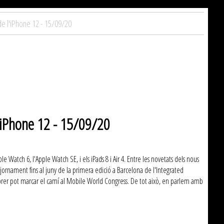
e l'iPhone 12 - 15/09/20
l'iPhone 12 - 15/09/20
 Watch 6, l'Apple Watch SE, i els iPads 8 i Air 4. Entre les novetats dels nous
ajornament fins al juny de la primera edició a Barcelona de l'Integrated
febrer pot marcar el camí al Mobile World Congress. De tot això, en parlem amb