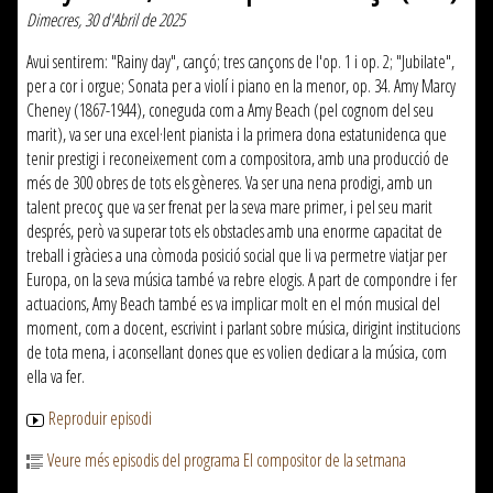
Dimecres, 30 d'Abril de 2025
Avui sentirem: "Rainy day", cançó; tres cançons de l'op. 1 i op. 2; "Jubilate",
per a cor i orgue; Sonata per a violí i piano en la menor, op. 34. Amy Marcy
Cheney (1867-1944), coneguda com a Amy Beach (pel cognom del seu
marit), va ser una excel·lent pianista i la primera dona estatunidenca que
tenir prestigi i reconeixement com a compositora, amb una producció de
més de 300 obres de tots els gèneres. Va ser una nena prodigi, amb un
talent precoç que va ser frenat per la seva mare primer, i pel seu marit
després, però va superar tots els obstacles amb una enorme capacitat de
treball i gràcies a una còmoda posició social que li va permetre viatjar per
Europa, on la seva música també va rebre elogis. A part de compondre i fer
actuacions, Amy Beach també es va implicar molt en el món musical del
moment, com a docent, escrivint i parlant sobre música, dirigint institucions
de tota mena, i aconsellant dones que es volien dedicar a la música, com
ella va fer.
Reproduir episodi
Veure més episodis del programa El compositor de la setmana