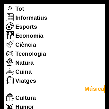
Tot
Informatius
Esports
Economia
Ciència
Tecnologia
Natura
Cuina
Viatges
Música
Cultura
Humor