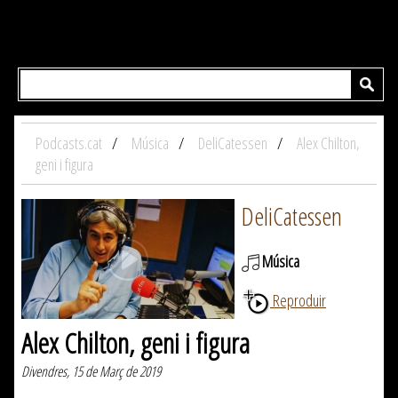
Podcasts.cat
Música
DeliCatessen
Alex Chilton,
geni i figura
DeliCatessen
Música
Reproduir
Alex Chilton, geni i figura
Divendres, 15 de Març de 2019