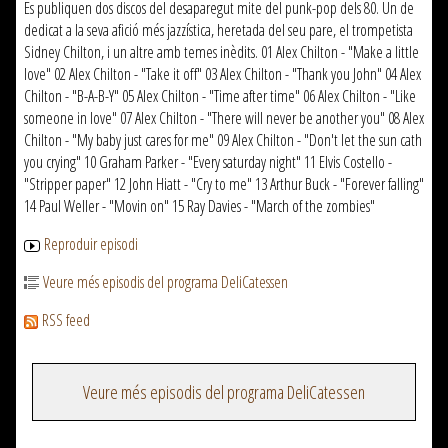
Es publiquen dos discos del desaparegut mite del punk-pop dels 80. Un de
dedicat a la seva afició més jazzística, heretada del seu pare, el trompetista
Sidney Chilton, i un altre amb temes inèdits. 01 Alex Chilton - "Make a little
love" 02 Alex Chilton - "Take it off" 03 Alex Chilton - "Thank you John" 04 Alex
Chilton - "B-A-B-Y" 05 Alex Chilton - "Time after time" 06 Alex Chilton - "Like
someone in love" 07 Alex Chilton - "There will never be another you" 08 Alex
Chilton - "My baby just cares for me" 09 Alex Chilton - "Don't let the sun cath
you crying" 10 Graham Parker - "Every saturday night" 11 Elvis Costello -
"Stripper paper" 12 John Hiatt - "Cry to me" 13 Arthur Buck - "Forever falling"
14 Paul Weller - "Movin on" 15 Ray Davies - "March of the zombies"
Reproduir episodi
Veure més episodis del programa DeliCatessen
RSS feed
Veure més episodis del programa DeliCatessen