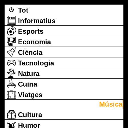
Tot
Informatius
Esports
Economia
Ciència
Tecnologia
Natura
Cuina
Viatges
Música
Cultura
Humor