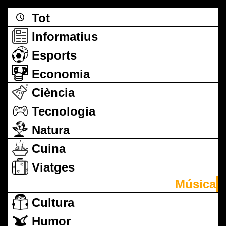
Tot
Informatius
Esports
Economia
Ciència
Tecnologia
Natura
Cuina
Viatges
Música
Cultura
Humor