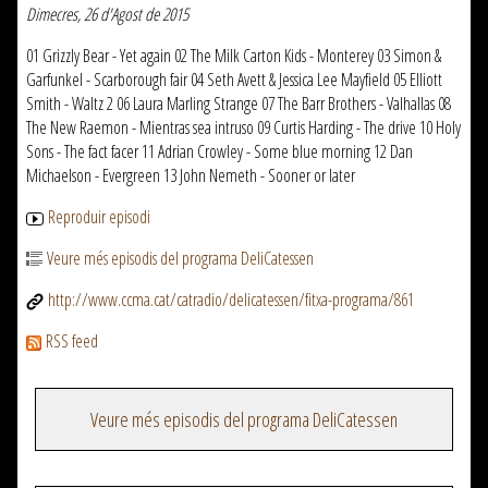
Dimecres, 26 d'Agost de 2015
01 Grizzly Bear - Yet again 02 The Milk Carton Kids - Monterey 03 Simon &
Garfunkel - Scarborough fair 04 Seth Avett & Jessica Lee Mayfield 05 Elliott
Smith - Waltz 2 06 Laura Marling Strange 07 The Barr Brothers - Valhallas 08
The New Raemon - Mientras sea intruso 09 Curtis Harding - The drive 10 Holy
Sons - The fact facer 11 Adrian Crowley - Some blue morning 12 Dan
Michaelson - Evergreen 13 John Nemeth - Sooner or later
Reproduir episodi
Veure més episodis del programa DeliCatessen
http://www.ccma.cat/catradio/delicatessen/fitxa-programa/861
RSS feed
Veure més episodis del programa DeliCatessen