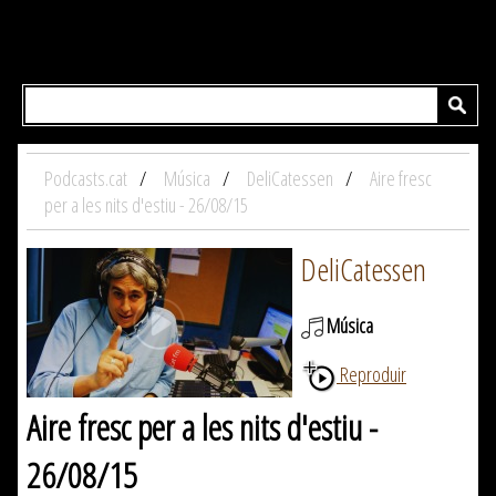
Podcasts.cat
Música
DeliCatessen
Aire fresc
per a les nits d'estiu - 26/08/15
DeliCatessen
Música
Reproduir
Aire fresc per a les nits d'estiu -
26/08/15