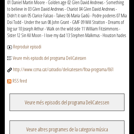
01 Daniel Martin Moore - Golden age 02 Glen David Andrews - Something
to believe in 03 Glen David Andrews - Chariot 04 Glen David Andrews -
Didn't it rain 05 Clarice Falcao - Talvez 06 Maria Gadú - Podre poderes 07 Mia
Doi Todd - Under the sun 08 John Grant - GMF 09 Will Stratton - Dreams of
big sur 10 Joseph Arthur - Walk on the wild side 11 William Fitzsimmons -
Sister 12 Sin Kil Moon - I love my dad 13 Stephen Malkmus - Houston hades
Reproduir episodi
Veure més episodis del programa DeliCatessen
http://www.ccma.cat/catradio/delicatessen/fitxa-programa/861
RSS feed
Veure més episodis del programa DeliCatessen
Veure altres programes de la categoria música