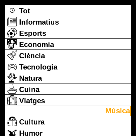
Tot
Informatius
Esports
Economia
Ciència
Tecnologia
Natura
Cuina
Viatges
Música
Cultura
Humor