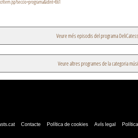
crItem.jsp?seccio=programa&idint=861
Veure més episodis del programa DeliCates
Veure altres programes de la categoria mús
sts.cat
Contacte
Política de cookies
Avís legal
Política