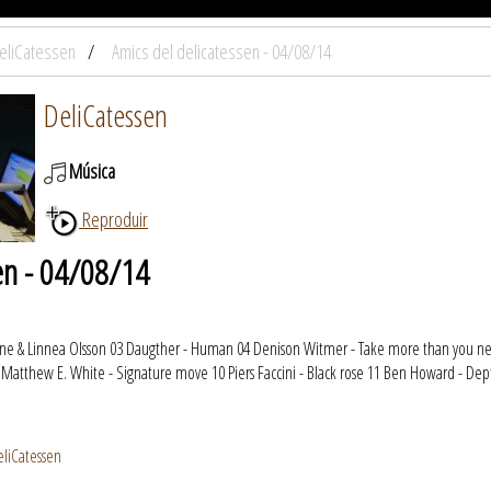
eliCatessen
Amics del delicatessen - 04/08/14
DeliCatessen
Música
Reproduir
sen - 04/08/14
rune & Linnea Olsson 03 Daugther - Human 04 Denison Witmer - Take more than you nee
 Matthew E. White - Signature move 10 Piers Faccini - Black rose 11 Ben Howard - Dept
eliCatessen