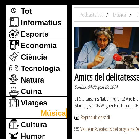
Tot
Podcasts.cat
Música
D
Informatius
Esports
Economia
Ciència
Tecnologia
Amics del delicates
Natura
Dilluns, 04 d'Agost de 2014
Cuina
01 Stu Larsen & Natsuki Kurai 02 Ane B
Viatges
Morning star 08 Wagner Pa - El roure 09
Música
Reproduir episodi
Cultura
Veure més episodis del programa D
Humor