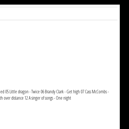
d 05 Little dragon - Twice 06 Brandy Clark - Get high 07 Cass McCombs -
h over distance 12 A singer of songs - One night