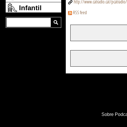
http://www.catradio.cat/pcatradio/
Infantil
RSS feed
Sobre Podca